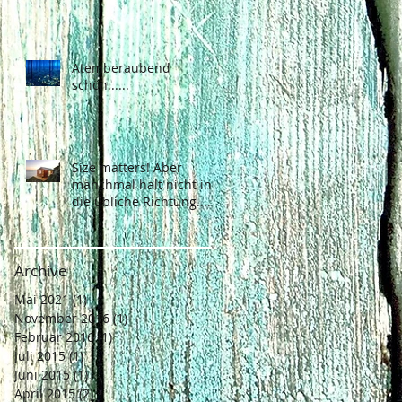
Atemberaubend
schön......
Size matters! Aber
manchmal halt nicht in
die übliche Richtung.....
Archive
Mai 2021
(1)
1 Beitrag
November 2016
(1)
1 Beitrag
Februar 2016
(1)
1 Beitrag
Juli 2015
(1)
1 Beitrag
Juni 2015
(1)
1 Beitrag
April 2015
(2)
2 Beiträge