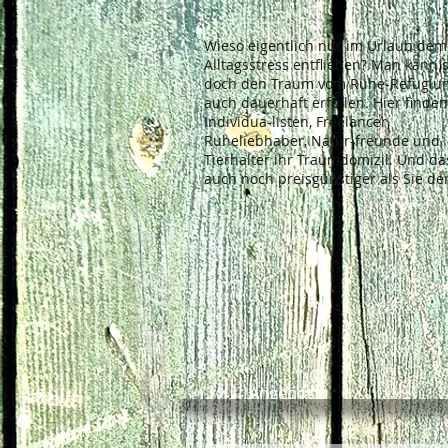
Wieso eigentlich nur im Urlaub dem
Alltagsstress entfliehen? Man kann 
doch den Traum vom Ruhe-Refugiu
auch dauerhaft erfüllen. Hier finden
Individua-listen, Freelancer,
Ruheliebhaber, Natur-freunde und
Tierhalter ihr Traumdomizil. Und da
auch noch preisgünstiger als Sie de
Angebot