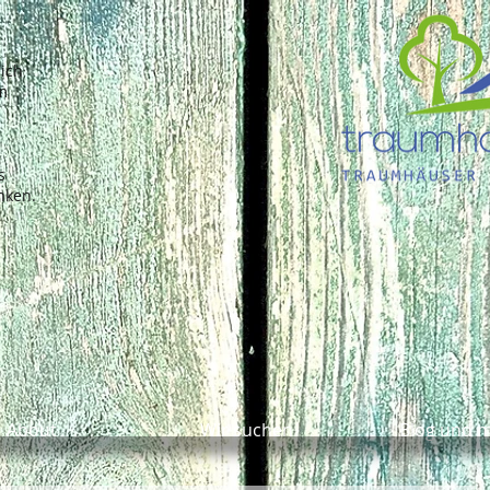
sich
m
s
nken.
About
Wir suchen
Blog und 