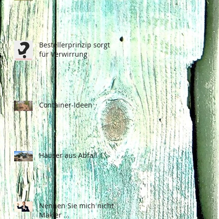
Bestellerprinzip sorgt
für Verwirrung
Container-Ideen
Häuser aus Abfall
Nennen Sie mich nicht
Makler ...