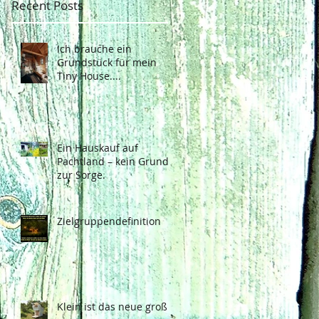
Recent Posts
Ich brauche ein
Grundstück für mein
Tiny House....
Ein Hauskauf auf
Pachtland – kein Grund
zur Sorge.
Zielgruppendefinition
Klein ist das neue groß